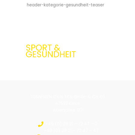
SPORT &
GESUNDHEIT
TÖNNISSEN C·E·N·T·E·R GmbH & Co KG
47533 Kleve
Albersallee 123
+49 (0) 28 21 – 72 47 – 0
+49 (0) 28 21 – 72 47 – 47